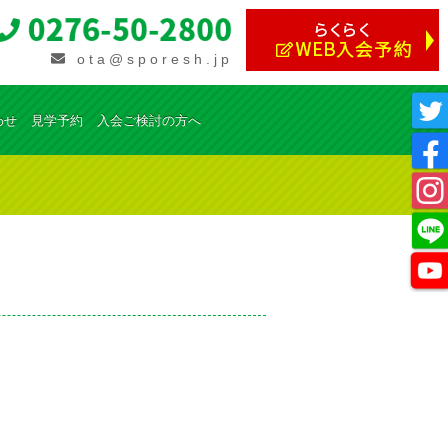
ota@sporesh.jp
わせ
見学予約
入会ご検討の方へ